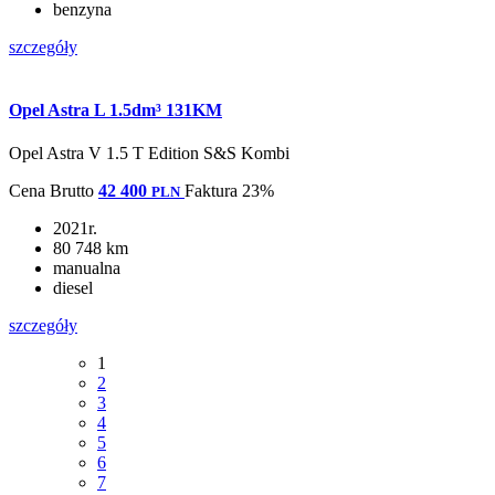
benzyna
szczegóły
Opel Astra L 1.5dm³ 131KM
Opel Astra V 1.5 T Edition S&S Kombi
Cena
Brutto
42 400
Faktura 23%
PLN
2021r.
80 748 km
manualna
diesel
szczegóły
1
2
3
4
5
6
7