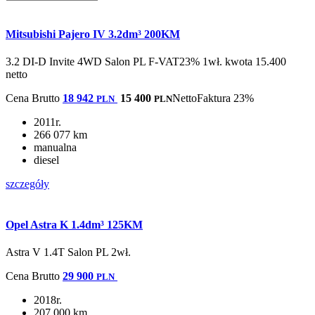
Mitsubishi Pajero IV 3.2dm³ 200KM
3.2 DI-D Invite 4WD Salon PL F-VAT23% 1wł. kwota 15.400
netto
Cena
Brutto
18 942
15 400
Netto
Faktura 23%
PLN
PLN
2011r.
266 077 km
manualna
diesel
szczegóły
Opel Astra K 1.4dm³ 125KM
Astra V 1.4T Salon PL 2wł.
Cena
Brutto
29 900
PLN
2018r.
207 000 km