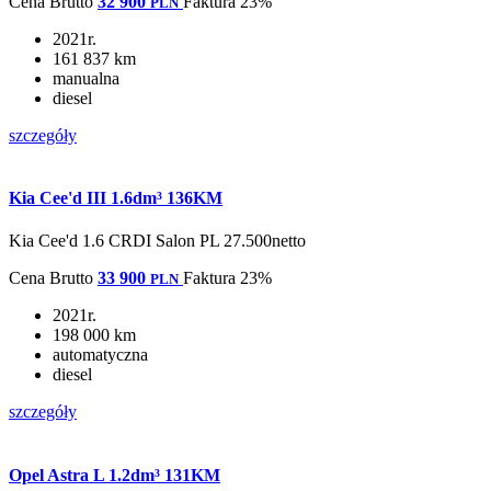
Cena
Brutto
32 900
Faktura 23%
PLN
2021r.
161 837 km
manualna
diesel
szczegóły
Kia Cee'd III 1.6dm³ 136KM
Kia Cee'd 1.6 CRDI Salon PL 27.500netto
Cena
Brutto
33 900
Faktura 23%
PLN
2021r.
198 000 km
automatyczna
diesel
szczegóły
Opel Astra L 1.2dm³ 131KM