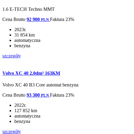
1.6 E-TECH Techno MMT
Cena
Brutto
92 900
Faktura 23%
PLN
2023r.
31 854 km
automatyczna
benzyna
szczegóły
Volvo XC 40 2.0dm³ 163KM
Volvo XC 40 B3 Core automat benzyna
Cena
Brutto
93 300
Faktura 23%
PLN
2022r.
127 852 km
automatyczna
benzyna
szczegóły