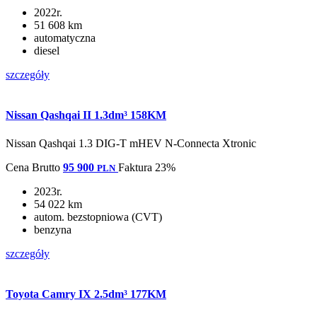
2022r.
51 608 km
automatyczna
diesel
szczegóły
Nissan Qashqai II 1.3dm³ 158KM
Nissan Qashqai 1.3 DIG-T mHEV N-Connecta Xtronic
Cena
Brutto
95 900
Faktura 23%
PLN
2023r.
54 022 km
autom. bezstopniowa (CVT)
benzyna
szczegóły
Toyota Camry IX 2.5dm³ 177KM