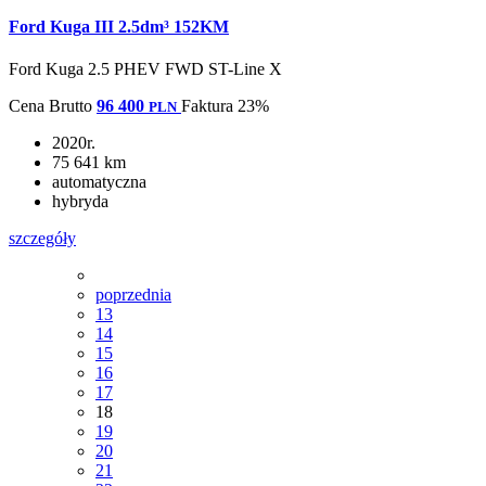
Ford Kuga III 2.5dm³ 152KM
Ford Kuga 2.5 PHEV FWD ST-Line X
Cena
Brutto
96 400
Faktura 23%
PLN
2020r.
75 641 km
automatyczna
hybryda
szczegóły
poprzednia
13
14
15
16
17
18
19
20
21