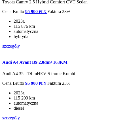
Toyota Camry 2.5 Hybrid Comfort CVT Sedan
Cena
Brutto
95 900
Faktura 23%
PLN
2023r.
115 876 km
automatyczna
hybryda
szczegóły
Audi A4 Avant B9 2.0dm³ 163KM
Audi A4 35 TDI mHEV S tronic Kombi
Cena
Brutto
95 900
Faktura 23%
PLN
2023r.
115 209 km
automatyczna
diesel
szczegóły