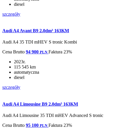
diesel
szczegóły
Audi A4 Avant B9 2.0dm³ 163KM
Audi A4 35 TDI mHEV S tronic Kombi
Cena
Brutto
94 900
Faktura 23%
PLN
2023r.
115 545 km
automatyczna
diesel
szczegóły
Audi A4 Limousine B9 2.0dm³ 163KM
Audi A4 Limousine 35 TDI mHEV Advanced S tronic
Cena
Brutto
95 100
Faktura 23%
PLN