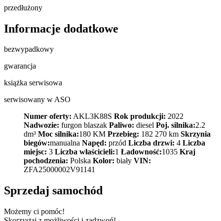
przedłużony
Informacje dodatkowe
bezwypadkowy
gwarancja
książka serwisowa
serwisowany w ASO
Numer oferty:
AKL3K88S
Rok produkcji:
2022
Nadwozie:
furgon blaszak
Paliwo:
diesel
Poj. silnika:
2.2
dm³
Moc silnika:
180 KM
Przebieg:
182 270 km
Skrzynia
biegów:
manualna
Napęd:
przód
Liczba drzwi:
4
Liczba
miejsc:
3
Liczba właścicieli:
1
Ładowność:
1035
Kraj
pochodzenia:
Polska
Kolor:
biały
VIN:
ZFA25000002V91141
Sprzedaj samochód
Możemy ci pomóc!
Skorzystaj z możliwości i zadzwoń!