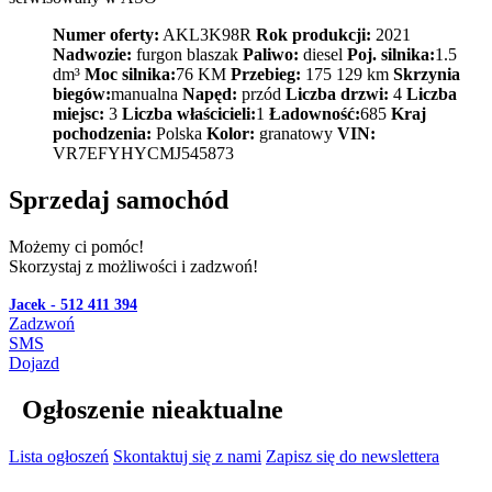
Numer oferty:
AKL3K98R
Rok produkcji:
2021
Nadwozie:
furgon blaszak
Paliwo:
diesel
Poj. silnika:
1.5
dm³
Moc silnika:
76 KM
Przebieg:
175 129 km
Skrzynia
biegów:
manualna
Napęd:
przód
Liczba drzwi:
4
Liczba
miejsc:
3
Liczba właścicieli:
1
Ładowność:
685
Kraj
pochodzenia:
Polska
Kolor:
granatowy
VIN:
VR7EFYHYCMJ545873
Sprzedaj samochód
Możemy ci pomóc!
Skorzystaj z możliwości i zadzwoń!
Jacek - 512 411 394
Zadzwoń
SMS
Dojazd
Ogłoszenie nieaktualne
Lista ogłoszeń
Skontaktuj się z nami
Zapisz się do newslettera